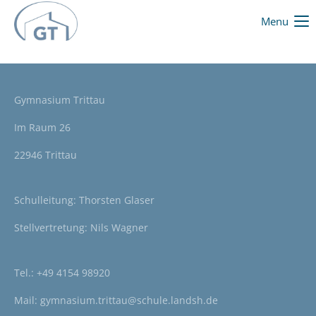
Menu
Gymnasium Trittau
Im Raum 26
22946 Trittau
Schulleitung: Thorsten Glaser
Stellvertretung: Nils Wagner
Tel.:
+49 4154 98920
Mail:
gymnasium.trittau@schule.landsh.de