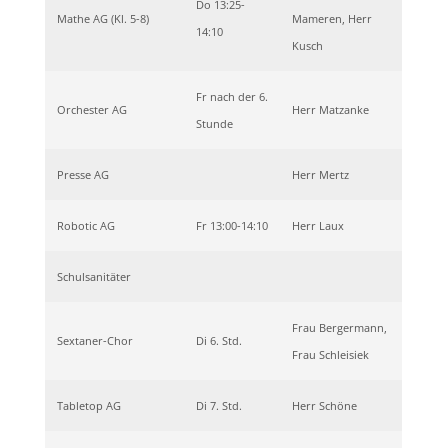
Do 13:25-
Mathe AG (Kl. 5-8)
Mameren, Herr
14:10
Kusch
Fr nach der 6.
Orchester AG
Herr Matzanke
Stunde
Presse AG
Herr Mertz
Robotic AG
Fr 13:00-14:10
Herr Laux
Schulsanitäter
Frau Bergermann,
Sextaner-Chor
Di 6. Std.
Frau Schleisiek
Tabletop AG
Di 7. Std.
Herr Schöne