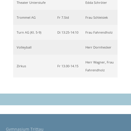
Theater Unterstufe
Edda Schröter
Trommel AG
Fr 7.Std
Frau Schleisiek
Turn AG (Kl. 5-9)
Di 13:25-14:10
Frau Fahrendholz
Volleyball
Herr Dornhecker
Herr Wagner, Frau
Zirkus
Fr 13.00-14.15
Fahrendholz
Gymnasium Trittau