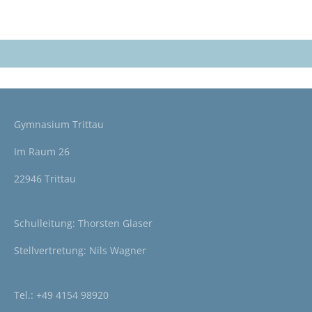
Gymnasium Trittau
Im Raum 26
22946 Trittau
Schulleitung: Thorsten Glaser
Stellvertretung: Nils Wagner
Tel.:
+49 4154 98920