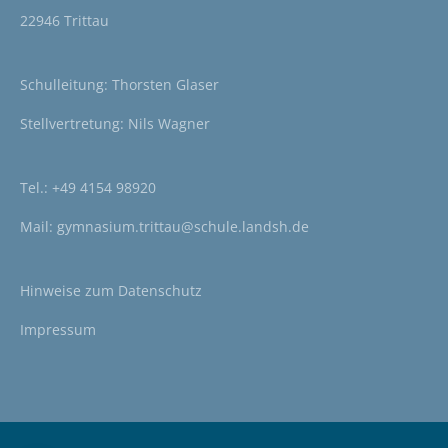
22946 Trittau
Schulleitung: Thorsten Glaser
Stellvertretung: Nils Wagner
Tel.:
+49 4154 98920
Mail:
gymnasium.trittau@schule.landsh.de
Hinweise zum
Datenschutz
Impressum