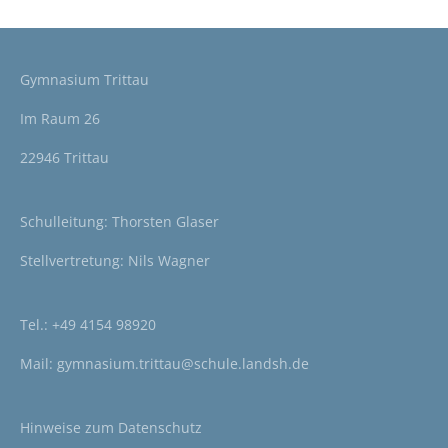
Gymnasium Trittau
Im Raum 26
22946 Trittau
Schulleitung: Thorsten Glaser
Stellvertretung: Nils Wagner
Tel.:
+49 4154 98920
Mail:
gymnasium.trittau@schule.landsh.de
Hinweise zum
Datenschutz