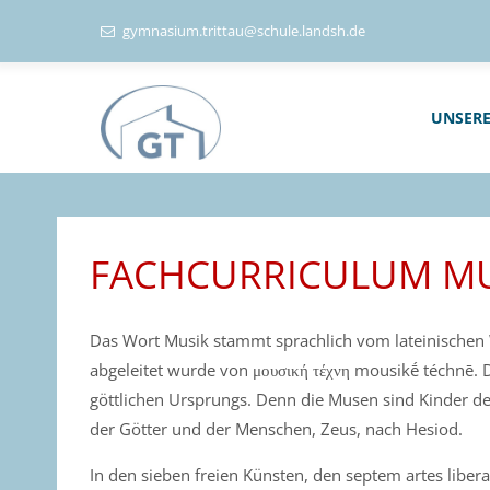
gymnasium.trittau@schule.landsh.de
UNSERE
FACHCURRICULUM MU
Das Wort Musik stammt sprachlich vom lateinischen
abgeleitet wurde von μουσική τέχνη mousikḗ téchnē. 
göttlichen Ursprungs. Denn die Musen sind Kinder d
der Götter und der Menschen, Zeus, nach Hesiod.
In den sieben freien Künsten, den septem artes libe