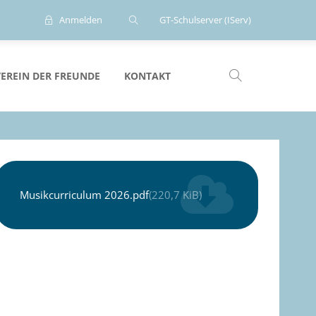
Anmelden
GT-Schulserver (IServ)
VEREIN DER FREUNDE
KONTAKT
Musikcurriculum 2026.pdf
(220,7 KiB)