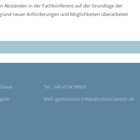
en Abständen in der Fachkonferenz auf der Grundlage der
rund neuer Anforderungen und Möglichkeiten überarbeitet
 Glaser
Tel.:
+49 4154 98920
agner
Mail:
gymnasium.trittau@schule.landsh.de