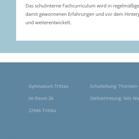
Das schulinterne Fachcurriculum wird in regelmäßig
damit gewonnenen Erfahrungen und vor dem Hinterg
und weiterentwickelt.
Gymnasium Trittau
Schulleitung: Thorsten
Im Raum 26
Stellvertretung: Nils W
22946 Trittau