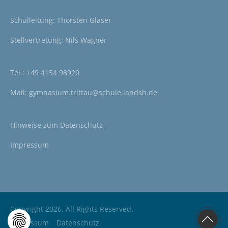
Schulleitung: Thorsten Glaser
Stellvertretung: Nils Wagner
Tel.:
+49 4154 98920
Mail:
gymnasium.trittau@schule.landsh.de
Hinweise zum
Datenschutz
Impressum
Copyright 2026. All Rights Reserved.
Impressum
Datenschutz