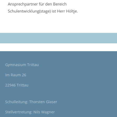
Ansprechpartner für den Bereich
Schulentwicklung(stage) ist Herr Höltje.
Gymnasium Trittau
Im Raum 26
22946 Trittau
Schulleitung: Thorsten Glaser
Stellvertretung: Nils Wagner