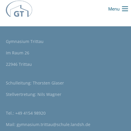
Menu
Gymnasium Trittau
Im Raum 26
22946 Trittau
Schulleitung: Thorsten Glaser
Stellvertretung: Nils Wagner
Tel.:
+49 4154 98920
Mail:
gymnasium.trittau@schule.landsh.de