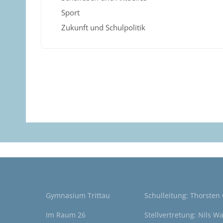
Sport
Zukunft und Schulpolitik
Gymnasium Trittau
Schulleitung: Thorsten
Im Raum 26
Stellvertretung: Nils W