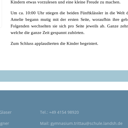
Kindern etwas vorzulesen und eine kleine Freude zu machen.
Um ca. 10:00 Uhr stiegen die beiden Fünftklässler in die Welt 
Amelie begann mutig mit der ersten Seite, woraufhin ihre ge
Folgenden wechselten sie sich pro Seite jeweils ab. Ganze zeh
welche die ganze Zeit gespannt zuhörten.
Zum Schluss applaudierten die Kinder begeistert.
 Glaser
Tel.:
+49 4154 98920
agner
Mail:
gymnasium.trittau@schule.landsh.de