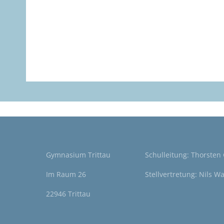
Gymnasium Trittau
Schulleitung: Thorsten
Im Raum 26
Stellvertretung: Nils W
22946 Trittau