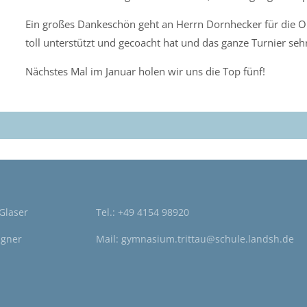
Ein großes Dankeschön geht an Herrn Dornhecker für die O
toll unterstützt und gecoacht hat und das ganze Turnier sehr
Nächstes Mal im Januar holen wir uns die Top fünf!
 Glaser
Tel.:
+49 4154 98920
agner
Mail:
gymnasium.trittau@schule.landsh.de