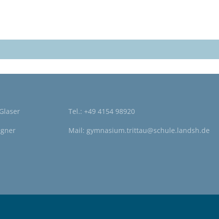
 Glaser
Tel.:
+49 4154 98920
agner
Mail:
gymnasium.trittau@schule.landsh.de